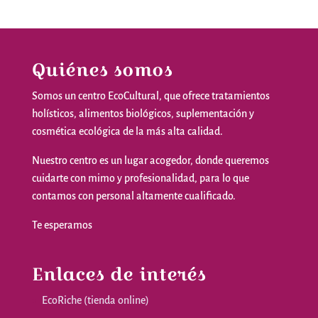
Quiénes somos
Somos
un
centro
EcoCultural
,
que
ofrece
tratamientos
holísticos
,
alimentos
biológicos
,
suplementación
y
cosmética
ecológica
de la
más
alta
calidad
.
Nuestro
centro
es
un
lugar
acogedor
,
donde
queremos
cuidarte
con
mimo
y
profesionalidad
,
para
lo
que
contamos
con personal
altamente
cualificado
.
Te
esperamos
Enlaces de interés
EcoRiche (tienda online)