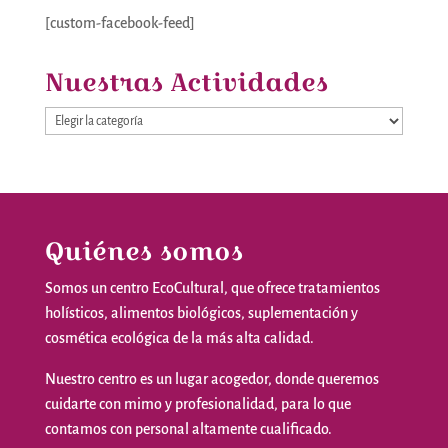
[custom-facebook-feed]
Nuestras Actividades
Nuestras
Actividades
Quiénes somos
Somos
un
centro
EcoCultural
,
que
ofrece
tratamientos
holísticos
,
alimentos
biológicos
,
suplementación
y
cosmética
ecológica
de la
más
alta
calidad
.
Nuestro
centro
es
un
lugar
acogedor
,
donde
queremos
cuidarte
con
mimo
y
profesionalidad
,
para
lo
que
contamos
con personal
altamente
cualificado
.