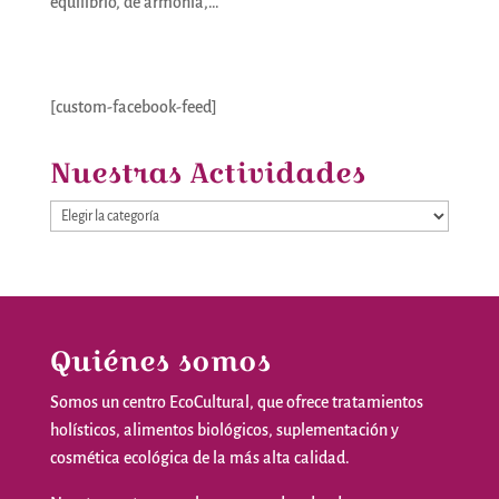
equilibrio, de armonía,…
[custom-facebook-feed]
Nuestras Actividades
Nuestras
Actividades
Quiénes somos
Somos
un
centro
EcoCultural
,
que
ofrece
tratamientos
holísticos
,
alimentos
biológicos
,
suplementación
y
cosmética
ecológica
de la
más
alta
calidad
.