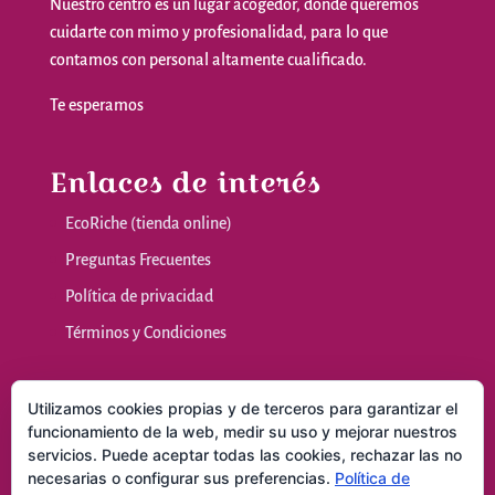
Nuestro
centro
es
un
lugar
acogedor
,
donde
queremos
cuidarte
con
mimo
y
profesionalidad
,
para
lo
que
contamos
con personal
altamente
cualificado
.
Te
esperamos
Enlaces de interés
EcoRiche (tienda online)
Preguntas Frecuentes
Política de privacidad
Términos y Condiciones
Nuestras sala
Utilizamos cookies propias y de terceros para garantizar el
funcionamiento de la web, medir su uso y mejorar nuestros
servicios. Puede aceptar todas las cookies, rechazar las no
Masajes y Técnicas Naturales
necesarias o configurar sus preferencias.
Política de
Consultas