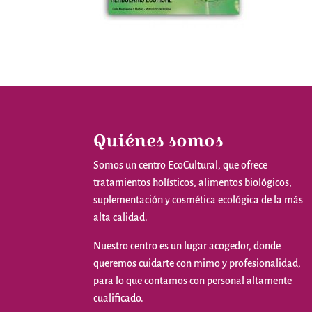
Quiénes somos
Somos
un
centro
EcoCultural
,
que
ofrece
tratamientos
holísticos
,
alimentos
biológicos
,
suplementación
y
cosmética
ecológica
de la
más
alta
calidad
.
Nuestro
centro
es
un
lugar
acogedor
,
donde
queremos
cuidarte
con
mimo
y
profesionalidad
,
para
lo
que
contamos
con personal
altamente
cualificado
.