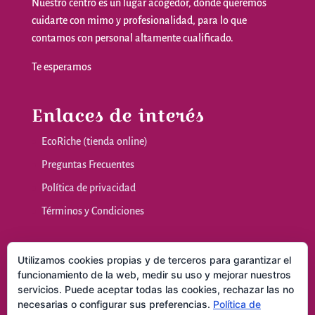
Nuestro
centro
es
un
lugar
acogedor
,
donde
queremos
cuidarte
con
mimo
y
profesionalidad
,
para
lo
que
contamos
con personal
altamente
cualificado
.
Te
esperamos
Enlaces de interés
EcoRiche (tienda online)
Preguntas Frecuentes
Política de privacidad
Términos y Condiciones
Nuestras sala
Utilizamos cookies propias y de terceros para garantizar el
funcionamiento de la web, medir su uso y mejorar nuestros
servicios. Puede aceptar todas las cookies, rechazar las no
Masajes y Técnicas Naturales
necesarias o configurar sus preferencias.
Política de
Consultas