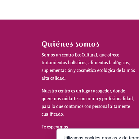
Quiénes somos
Somos
un
centro
EcoCultural
,
que
ofrece
tratamientos
holísticos
,
alimentos
biológicos
,
suplementación
y
cosmética
ecológica
de la
más
alta
calidad
.
Nuestro
centro
es
un
lugar
acogedor
,
donde
queremos
cuidarte
con
mimo
y
profesionalidad
,
para
lo
que
contamos
con personal
altamente
cualificado
.
Te
esperamos
Utilizamos cookies propias y de terce