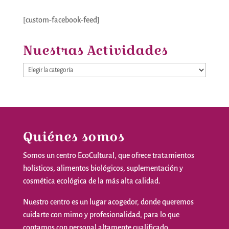
[custom-facebook-feed]
Nuestras Actividades
Nuestras
Actividades
Quiénes somos
Somos
un
centro
EcoCultural
,
que
ofrece
tratamientos
holísticos
,
alimentos
biológicos
,
suplementación
y
cosmética
ecológica
de la
más
alta
calidad
.
Nuestro
centro
es
un
lugar
acogedor
,
donde
queremos
cuidarte
con
mimo
y
profesionalidad
,
para
lo
que
contamos
con personal
altamente
cualificado
.