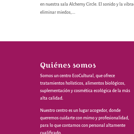
en nuestra sala Alchemy Circle. El sonido y la vib
eliminar miedos,...
Quiénes somos
Somos
un
centro
EcoCultural
,
que
ofrece
tratamientos
holísticos
,
alimentos
biológicos
,
suplementación
y
cosmética
ecológica
de la
más
alta
calidad
.
Nuestro
centro
es
un
lugar
acogedor
,
donde
queremos
cuidarte
con
mimo
y
profesionalidad
,
para
lo
que
contamos
con personal
altamente
cualificado
.