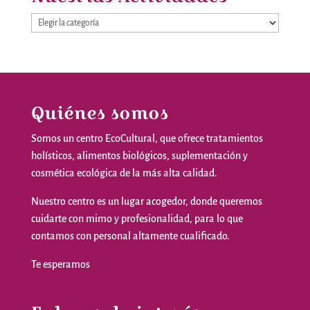
Nuestras
Actividades
Quiénes somos
Somos
un
centro
EcoCultural
,
que
ofrece
tratamientos
holísticos
,
alimentos
biológicos
,
suplementación
y
cosmética
ecológica
de la
más
alta
calidad
.
Nuestro
centro
es
un
lugar
acogedor
,
donde
queremos
cuidarte
con
mimo
y
profesionalidad
,
para
lo
que
contamos
con personal
altamente
cualificado
.
Te
esperamos