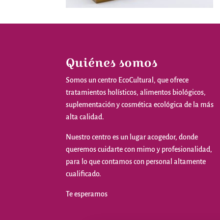
Quiénes somos
Somos
un
centro
EcoCultural
,
que
ofrece
tratamientos
holísticos
,
alimentos
biológicos
,
suplementación
y
cosmética
ecológica
de la
más
alta
calidad
.
Nuestro
centro
es
un
lugar
acogedor
,
donde
queremos
cuidarte
con
mimo
y
profesionalidad
,
para
lo
que
contamos
con personal
altamente
cualificado
.
Te
esperamos