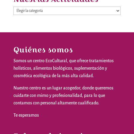
Nuestras
Actividades
Quiénes somos
Somos
un
centro
EcoCultural
,
que
ofrece
tratamientos
holísticos
,
alimentos
biológicos
,
suplementación
y
cosmética
ecológica
de la
más
alta
calidad
.
Nuestro
centro
es
un
lugar
acogedor
,
donde
queremos
cuidarte
con
mimo
y
profesionalidad
,
para
lo
que
contamos
con personal
altamente
cualificado
.
Te
esperamos