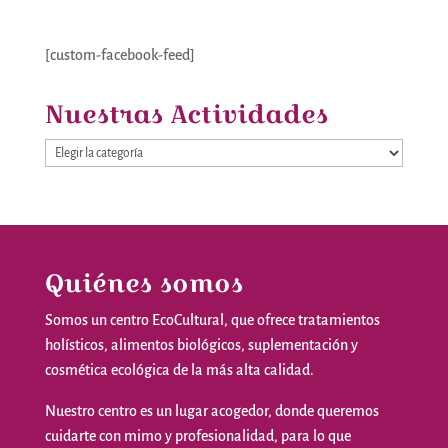
[custom-facebook-feed]
Nuestras Actividades
Nuestras
Actividades
Quiénes somos
Somos
un
centro
EcoCultural
,
que
ofrece
tratamientos
holísticos
,
alimentos
biológicos
,
suplementación
y
cosmética
ecológica
de la
más
alta
calidad
.
Nuestro
centro
es
un
lugar
acogedor
,
donde
queremos
cuidarte
con
mimo
y
profesionalidad
,
para
lo
que