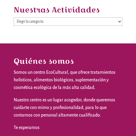
Nuestras Actividades
Nuestras
Actividades
Quiénes somos
Somos
un
centro
EcoCultural
,
que
ofrece
tratamientos
holísticos
,
alimentos
biológicos
,
suplementación
y
cosmética
ecológica
de la
más
alta
calidad
.
Nuestro
centro
es
un
lugar
acogedor
,
donde
queremos
cuidarte
con
mimo
y
profesionalidad
,
para
lo
que
contamos
con personal
altamente
cualificado
.
Te
esperamos