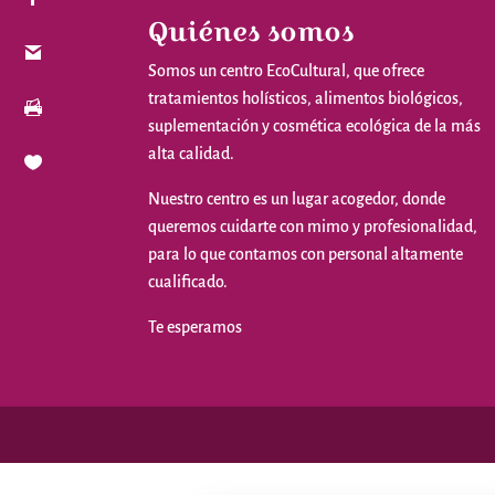
Quiénes somos
Somos
un
centro
EcoCultural
,
que
ofrece
tratamientos
holísticos
,
alimentos
biológicos
,
suplementación
y
cosmética
ecológica
de la
más
alta
calidad
.
Nuestro
centro
es
un
lugar
acogedor
,
donde
queremos
cuidarte
con
mimo
y
profesionalidad
,
para
lo
que
contamos
con personal
altamente
cualificado
.
Te
esperamos