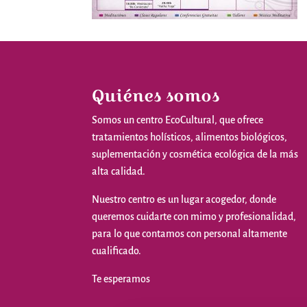
Quiénes somos
Somos
un
centro
EcoCultural
,
que
ofrece
tratamientos
holísticos
,
alimentos
biológicos
,
suplementación
y
cosmética
ecológica
de la
más
alta
calidad
.
Nuestro
centro
es
un
lugar
acogedor
,
donde
queremos
cuidarte
con
mimo
y
profesionalidad
,
para
lo
que
contamos
con personal
altamente
cualificado
.
Te
esperamos