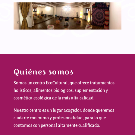
Quiénes somos
Somos
un
centro
EcoCultural
,
que
ofrece
tratamientos
holísticos
,
alimentos
biológicos
,
suplementación
y
cosmética
ecológica
de la
más
alta
calidad
.
Nuestro
centro
es
un
lugar
acogedor
,
donde
queremos
cuidarte
con
mimo
y
profesionalidad
,
para
lo
que
contamos
con personal
altamente
cualificado
.